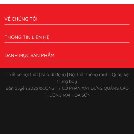
VỀ CHÚNG TÔI
THÔNG TIN LIÊN HỆ
DANH MỤC SẢN PHẨM
Thiết kế nội thất | Nhà di động | Nội thất thông minh | Quầy kệ
trưng bày
Bản quyền 2026 ©
CÔNG TY CỔ PHẦN XÂY DỰNG QUẢNG CÁO
THƯƠNG MẠI HOA SƠN