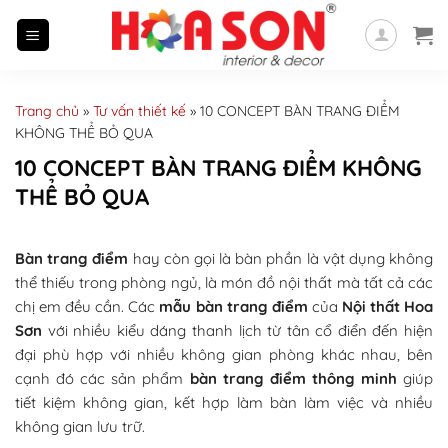
Skip
to
content
Trang chủ
»
Tư vấn thiết kế
»
10 CONCEPT BÀN TRANG ĐIỂM
KHÔNG THỂ BỎ QUA
10 CONCEPT BÀN TRANG ĐIỂM KHÔNG
THỂ BỎ QUA
Bàn trang điểm
hay còn gọi là bàn phần là vật dụng không
thể thiếu trong phòng ngủ, là món đồ nội thất mà tất cả các
chị em đều cần. Các
mẫu bàn trang điểm
của
Nội thất Hoa
Sơn
với nhiều kiểu dáng thanh lịch từ tân cổ điển đến hiện
đại phù hợp với nhiều không gian phòng khác nhau, bên
cạnh đó các sản phẩm
bàn trang điểm thông minh
giúp
tiết kiệm không gian, kết hợp làm bàn làm việc và nhiều
không gian lưu trữ.