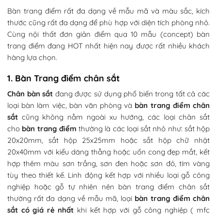
Bàn trang điểm rất đa dạng về mẫu mã và màu sắc, kích
thước cũng rất đa dạng để phù hợp với diện tích phòng nhỏ.
Cùng nội thất đơn giản điểm qua 10 mẫu (concept) bàn
trang điểm đang HOT nhất hiện nay được rất nhiều khách
hàng lựa chọn.
1. Bàn Trang điểm chân sắt
Chân bàn sắt
đang được sử dụng phổ biến trong tất cả các
loại bàn làm việc, bàn văn phòng và
bàn trang điểm chân
sắt
cũng không nằm ngoài xu hướng, các loại chân sắt
cho
bàn trang điểm
thường là các loại sắt nhỏ như: sắt hộp
20x20mm, sắt hộp 25x25mm hoặc sắt hộp chữ nhật
20x40mm với kiểu dáng thẳng hoặc uốn cong đẹp mắt, kết
hợp thêm màu sơn trắng, sơn đen hoặc sơn đỏ, tím vàng
tùy theo thiết kế. Linh động kết hợp với nhiều loại gỗ công
nghiệp hoặc gỗ tự nhiên nên bàn trang điểm chân sắt
thường rất đa dạng về mẫu mã, loại
bàn trang điểm chân
sắt có giá rẻ nhất
khi kết hợp với gỗ công nghiệp ( mfc