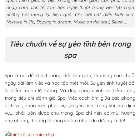
quan thính giác là việc không hề đơn giản. Cần phải có sự
nhạy cảm, tinh tế, tâm hồn nghệ thuật trong việc lựa chọn
những bài mang lại hiệu quả. Các bài hát điển hình như:
Nurture in life, Doping in dream, Music on the soul, Sleep,….
Tiêu chuẩn về sự yên tĩnh bên trong
spa
Spa là nơi để khách hàng đến thư giãn, thả lỏng sau chuỗi
ngày dài làm việc và học tập mệt mỏi. Sự yên tĩnh tuyệt đối
là điểm mạnh lý tưởng. Và đây cũng chính là điểm cộng
trong tiêu chí đánh giá Spa. Việc cách âm giữa các phòng
dịch vụ , nhân viên phục vụ giữ yên tĩnh trong khi làm dịch
vụ,… phải luôn được chú trọng. Spa chỉ nên có mùi hương
nhẹ nhàng, thoang thoảng và âm nhạc du dương là đủ!