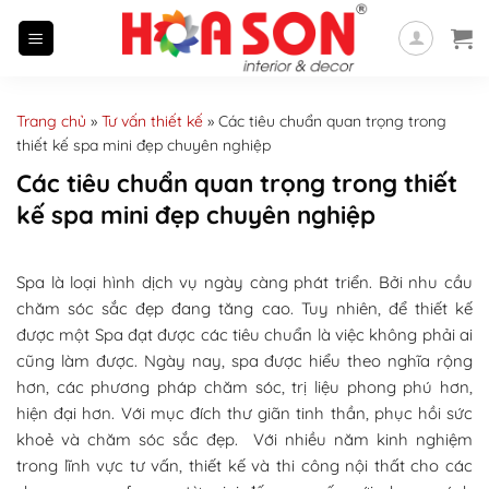
Skip
to
content
Trang chủ
»
Tư vấn thiết kế
»
Các tiêu chuẩn quan trọng trong
thiết kế spa mini đẹp chuyên nghiệp
Các tiêu chuẩn quan trọng trong thiết
kế spa mini đẹp chuyên nghiệp
Spa là loại hình dịch vụ ngày càng phát triển. Bởi nhu cầu
chăm sóc sắc đẹp đang tăng cao. Tuy nhiên, để thiết kế
được một Spa đạt được các tiêu chuẩn là việc không phải ai
cũng làm được. Ngày nay, spa được hiểu theo nghĩa rộng
hơn, các phương pháp chăm sóc, trị liệu phong phú hơn,
hiện đại hơn. Với mục đích thư giãn tinh thần, phục hồi sức
khoẻ và chăm sóc sắc đẹp. Với nhiều năm kinh nghiệm
trong lĩnh vực tư vấn, thiết kế và thi công nội thất cho các