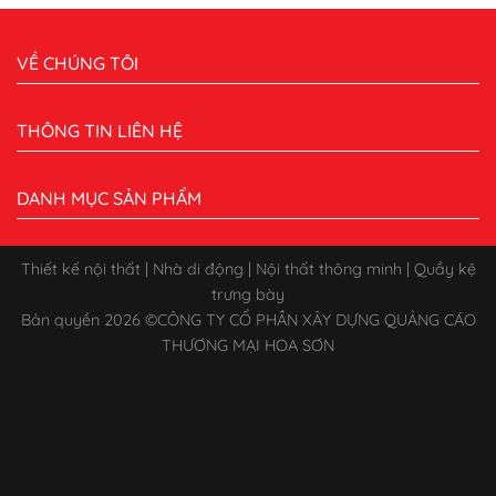
VỀ CHÚNG TÔI
THÔNG TIN LIÊN HỆ
DANH MỤC SẢN PHẨM
Thiết kế nội thất | Nhà di động | Nội thất thông minh | Quầy kệ
trưng bày
Bản quyền 2026 ©
CÔNG TY CỔ PHẦN XÂY DỰNG QUẢNG CÁO
THƯƠNG MẠI HOA SƠN