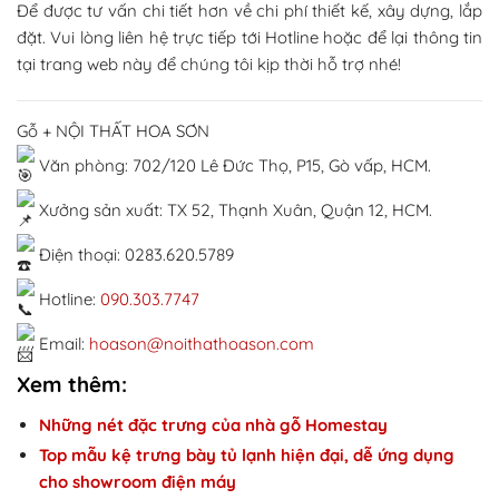
Để được tư vấn chi tiết hơn về chi phí thiết kế, xây dựng, lắp
đặt. Vui lòng liên hệ trực tiếp tới Hotline hoặc để lại thông tin
tại trang web này để chúng tôi kịp thời hỗ trợ nhé!
Gỗ + NỘI THẤT HOA SƠN
Văn phòng: 702/120 Lê Đức Thọ, P15, Gò vấp, HCM.
Xưởng sản xuất: TX 52, Thạnh Xuân, Quận 12, HCM.
Điện thoại: 0283.620.5789
Hotline:
090.303.7747
Email:
hoason@noithathoason.com
Xem thêm:
Những nét đặc trưng của nhà gỗ Homestay
Top mẫu kệ trưng bày tủ lạnh hiện đại, dễ ứng dụng
cho showroom điện máy