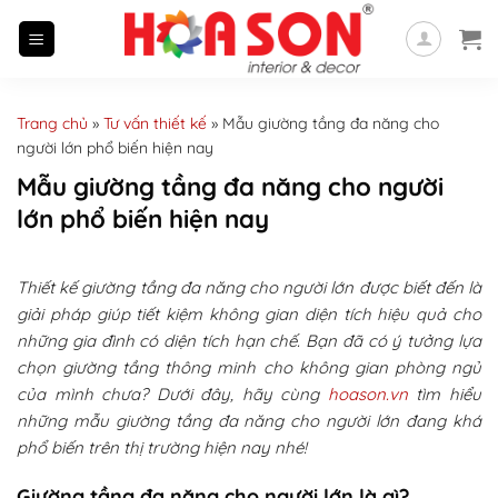
Skip
to
content
Trang chủ
»
Tư vấn thiết kế
»
Mẫu giường tầng đa năng cho
người lớn phổ biến hiện nay
Mẫu giường tầng đa năng cho người
lớn phổ biến hiện nay
Thiết kế giường tầng đa năng cho người lớn được biết đến là
giải pháp giúp tiết kiệm không gian diện tích hiệu quả cho
những gia đình có diện tích hạn chế. Bạn đã có ý tưởng lựa
chọn giường tầng thông minh cho không gian phòng ngủ
của mình chưa? Dưới đây, hãy cùng
hoason.vn
tìm hiểu
những mẫu giường tầng đa năng cho người lớn đang khá
phổ biến trên thị trường hiện nay nhé!
Giường tầng đa năng cho người lớn là gì?