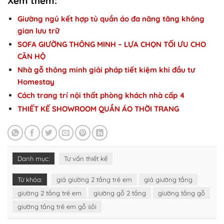
Xem thêm:
Giường ngủ kết hợp tủ quần áo đa năng tăng không
gian lưu trữ
SOFA GIƯỜNG THÔNG MINH – LỰA CHỌN TỐI ƯU CHO
CĂN HỘ
Nhà gỗ thông minh giải pháp tiết kiệm khi đầu tư
Homestay
Cách trang trí nội thất phòng khách nhà cấp 4
THIẾT KẾ SHOWROOM QUẦN ÁO THỜI TRANG
Danh mục:
Tư vấn thiết kế
Từ khóa:
giá giường 2 tầng trẻ em
giá giường tầng
giường 2 tầng trẻ em
giường gỗ 2 tầng
giường tầng gỗ
giường tầng trẻ em gỗ sồi