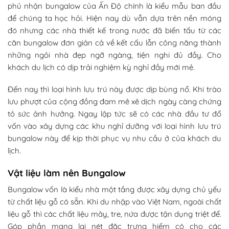
phủ nhận bungalow của Ấn Độ chính là kiểu mẫu ban đầu
để chúng ta học hỏi. Hiện nay dù vẫn dựa trên nền móng
đó nhưng các nhà thiết kế trong nước đã biến tấu từ các
căn bungalow đơn giản cả về kết cấu lẫn công năng thành
những ngôi nhà đẹp ngỡ ngàng, tiện nghi đủ đầy. Cho
khách du lịch có dịp trải nghiệm kỳ nghỉ đầy mới mẻ.
Đến nay thì loại hình lưu trú này được dịp bùng nổ. Khi trào
lưu phượt của cộng đồng đam mê xê dịch ngày càng chứng
tỏ sức ảnh hưởng. Ngay lập tức sẽ có các nhà đầu tư đổ
vốn vào xây dựng các khu nghỉ dưỡng với loại hình lưu trú
bungalow này để kịp thời phục vụ nhu cầu ở của khách du
lịch.
Vật liệu làm nên Bungalow
Bungalow vốn là kiểu nhà một tầng được xây dựng chủ yếu
từ chất liệu gỗ có sẵn. Khi du nhập vào Việt Nam, ngoài chất
liệu gỗ thì các chất liệu mây, tre, nứa được tận dụng triệt để.
Góp phần mang lại nét đặc trưng hiếm có cho các