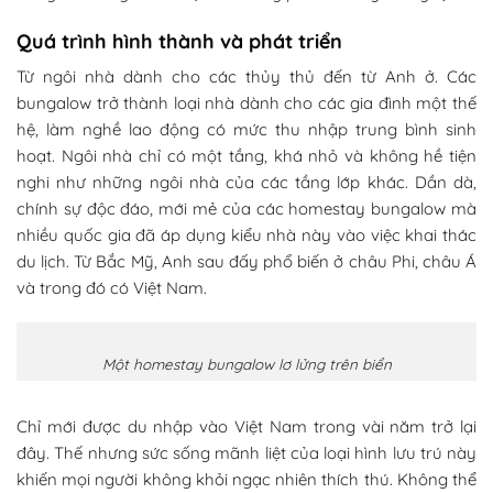
Quá trình hình thành và phát triển
Từ ngôi nhà dành cho các thủy thủ đến từ Anh ở. Các
bungalow trở thành loại nhà dành cho các gia đình một thế
hệ, làm nghề lao động có mức thu nhập trung bình sinh
hoạt. Ngôi nhà chỉ có một tầng, khá nhỏ và không hề tiện
nghi như những ngôi nhà của các tầng lớp khác. Dần dà,
chính sự độc đáo, mới mẻ của các homestay bungalow mà
nhiều quốc gia đã áp dụng kiểu nhà này vào việc khai thác
du lịch. Từ Bắc Mỹ, Anh sau đấy phổ biến ở châu Phi, châu Á
và trong đó có Việt Nam.
Một homestay bungalow lơ lửng trên biển
Chỉ mới được du nhập vào Việt Nam trong vài năm trở lại
đây. Thế nhưng sức sống mãnh liệt của loại hình lưu trú này
khiến mọi người không khỏi ngạc nhiên thích thú. Không thể