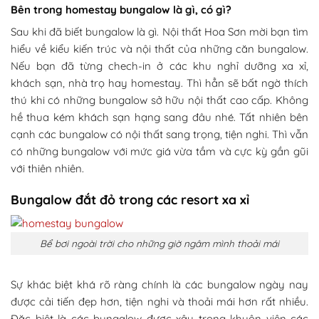
Bên trong homestay bungalow là gì, có gì?
Sau khi đã biết bungalow là gì. Nội thất Hoa Sơn mời bạn tìm
hiểu về kiểu kiến trúc và nội thất của những căn bungalow.
Nếu bạn đã từng chech-in ở các khu nghỉ dưỡng xa xỉ,
khách sạn, nhà trọ hay homestay. Thì hẳn sẽ bất ngờ thích
thú khi có những bungalow sở hữu nội thất cao cấp. Không
hề thua kém khách sạn hạng sang đâu nhé. Tất nhiên bên
cạnh các bungalow có nội thất sang trọng, tiện nghi. Thì vẫn
có những bungalow với mức giá vừa tầm và cực kỳ gần gũi
với thiên nhiên.
Bungalow đắt đỏ trong các resort xa xỉ
Bể bơi ngoài trời cho những giờ ngâm mình thoải mái
Sự khác biệt khá rõ ràng chính là các bungalow ngày nay
được cải tiến đẹp hơn, tiện nghi và thoải mái hơn rất nhiều.
Đặc biệt là các bungalow được xây trong khuôn viên các