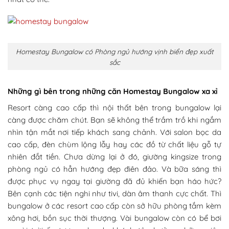
Homestay Bungalow có Phòng ngủ hướng vịnh biển đẹp xuất
sắc
Những gì bên trong những căn Homestay Bungalow xa xỉ
Resort càng cao cấp thì nội thất bên trong bungalow lại
càng được chăm chút. Bạn sẽ không thể trầm trồ khi ngắm
nhìn tận mắt nơi tiếp khách sang chảnh. Với salon bọc da
cao cấp, đèn chùm lộng lẫy hay các đồ từ chất liệu gỗ tự
nhiên đắt tiền. Chưa dừng lại ở đó, giường kingsize trong
phòng ngủ có hẳn hướng đẹp điên đảo. Và bữa sáng thì
được phục vụ ngay tại giường đã đủ khiến bạn háo hức?
Bên cạnh các tiện nghi như tivi, dàn âm thanh cực chất. Thì
bungalow ở các resort cao cấp còn sở hữu phòng tắm kèm
xông hơi, bồn sục thời thượng. Vài bungalow còn có bể bơi