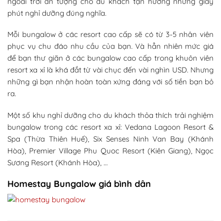
ngoài trời ấn tượng cho du khách tận hưởng những giây
phút nghỉ dưỡng đúng nghĩa.
Mỗi bungalow ở các resort cao cấp sẽ có từ 3-5 nhân viên
phục vụ chu đáo nhu cầu của bạn. Và hẳn nhiên mức giá
để bạn thư giãn ở các bungalow cao cấp trong khuôn viên
resort xa xỉ là khá đắt từ vài chục đến vài nghìn USD. Nhưng
những gì bạn nhận hoàn toàn xứng đáng với số tiền bạn bỏ
ra.
Một số khu nghỉ dưỡng cho du khách thỏa thích trải nghiệm
bungalow trong các resort xa xỉ: Vedana Lagoon Resort &
Spa (Thừa Thiên Huế), Six Senses Ninh Van Bay (Khánh
Hòa), Premier Village Phu Quoc Resort (Kiên Giang), Ngọc
Sương Resort (Khánh Hòa), …
Homestay Bungalow giá bình dân