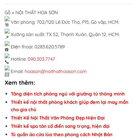
Gỗ + NỘI THẤT HOA SƠN
Văn phòng: 702/120 Lê Đức Thọ, P15, Gò vấp, HCM.
Xưởng sản xuất: TX 52, Thạnh Xuân, Quận 12, HCM.
Điện thoại: 0283.620.5789
Hotline:
090.303.7747
Email:
hoason@noithathoason.com
Xem thêm:
Tăng diện tích phòng ngủ với giường tủ thông minh
Thiết kế nội thất phòng khách giúp đem lại may mắn
cho gia chủ
Thiết Kế Nội Thất Văn Phòng Đẹp Hiện Đại
Thiết kế spa tân cổ điển sang trọng, hiện đại
Tủ quần áo cửa lùa theo phong cách Nhật Bản