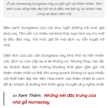
Ở các homestay bungalow này sự gần gũi với thiên nhiên. Tạm
lánh cuộc sống hiện đại hối hả là điều mà bất kỳ du khách nào
cũng sẽ được nếm trải
Bên cạnh bungalow của các khu nghỉ dưỡng với mức giá
khá cao. Tthì vẫn có nhiều nơi khai thác loại hình lưu trú mới
lạ độc đáo này. Với mức giá ổn mà dịch vụ vẫn tuyệt vời
nhé.
Diện tích của các căn bungalow này khá nhỏ và hẳn nhiên
các dịch vụ cao cấp xa xỉ sẽ không có. Nhưng thay vào đó,
du khách được tận hưởng khoảng thời gian gần gũi với
thiên nhiên nhất có thể. Khi xung quanh không có quá nhiều
nội thất hiện đại, tân tiến. Hòa mình vào thiên nhiên là cách
để du khách di dưỡng tinh thần giúp chuyến đi ý nghĩa nhất.
>> Xem Thêm:
Những nét đặc trưng của
nhà gỗ Homestay