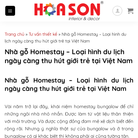
Skip
to
content
Trang chủ
»
Tư vấn thiết kế
»
Nhà gỗ Homestay – Loại hình du
lịch ngày càng thu hút giới trẻ tại Việt Nam
Nhà gỗ Homestay – Loại hình du lịch
ngày càng thu hút giới trẻ tại Việt Nam
Nhà gỗ Homestay – Loại hình du lịch
ngày càng thu hút giới trẻ tại Việt Nam
Vài năm trở lại đây, khái niệm homestay bungalow để chỉ
những ngôi nhà nhỏ nhắn. Được làm từ vật liệu thân thiện
với môi trường. Và được cộng đồng đam mê xê dịch biết đến
rộng rãi. Nhưng ý nghĩa thật sự của bungalow và ở trong
bungalow có gì khác biệt thì không phải ai cũng tường tận.