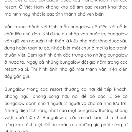
resort. Ở Việt Nam không khó để tìm các resort khai thác
mô hình này nhất là các tỉnh thành phố ven biển.
Vẫn trung thành với hình mẫu bungalow cổ điển với gỗ là
chất liệu chủ đạo. Khi được du nhập vào nước ta, bungalow
vẫn giữ vẹn nguyên tinh thần là kiểu nhà một tầng được xây
dựng hoàn toàn từ gỗ. Khác biệt một chút ở mái lá lợp tranh
thuần Việt. Đem lại hình ảnh đặc trưng cho những bungalow
ở nước ta. Ngay cả những bungalow đắt giá nằm trong các
resort xa xỉ. Thì hình ảnh nhà gỗ mái tranh vẫn hiện diện
đầy gần gũi.
Bungalow trong các resort thường có nơi để tiếp khách,
phòng ngủ, phòng xông hơi, nơi để đồ đạc, … Sẽ có
bungalow dành cho 1 người, 2 người và cho cả nhà lưu trú.
Nhưng diện tích rộng nhất của một bungalow thường không
vượt quá 150m2. Bungalow ở các resort luôn chia thành
từng khu tách biệt. Để du khách có những giờ phút riêng tư
nhất có thể.