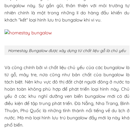
bungalow này. Sự gần gũi, thân thiện với môi trường tự
nhiên chính là một trong những lí do hàng đầu khiến du
khách “kết” loại hình lưu trú bungalow khi vi vu.
Homestay Bungalow được xây dựng từ chất liệu gỗ là chủ yếu
Và cũng chính bởi vì chất liệu chủ yếu của các bungalow là
từ gỗ, mây tre, nứa cũng như bản chất của bungalow là
tách biệt. Nên khu vực đô thị đất chật người đông ở nước ta
hoàn toàn không phù hợp để phát triển loại hình này. Chủ
yếu ở các khu nghỉ dưỡng ven biển bungalow mới có đủ
điều kiện để tập trung phát triển. Đà Nẵng, Nha Trang, Bình
Thuận, Phú Quốc là những tỉnh thành nổi tiếng về du lịch ở
nước. Mà mà loại hình lưu trú bungalow đầy mới lạ này khá
phổ biển.